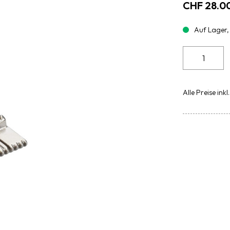
CHF 28.0
Auf Lager,
Biesenfuss
9
Rillen
#34
Alle Preise inkl
verp.
Menge