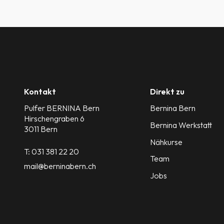
Kontakt
Direkt zu
Pulfer BERNINA Bern
Bernina Bern
Hirschengraben 6
Bernina Werkstatt
3011 Bern
Nähkurse
T:
031 381 22 20
Team
mail@berninabern.ch
Jobs
https://www.facebook.com/berninabern"
Instagram"