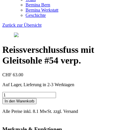
Bernina Bern
Bernina Werkstatt
Geschichte
Zurück zur Übersicht
Reissverschlussfuss mit
Gleitsohle #54 verp.
CHF 63.00
Auf Lager, Lieferung in 2-3 Werktagen
Reissverschlussfuss
mit
In den Warenkorb
Gleitsohle
#54
Alle Preise inkl. 8.1 MwSt. zzgl. Versand
verp.
Menge
Merkmale & Funktionen